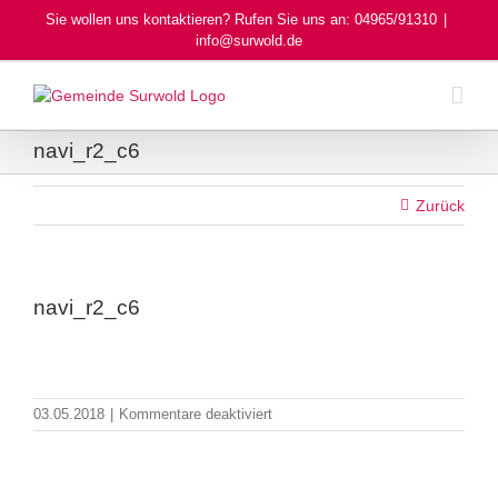
Skip
Sie wollen uns kontaktieren? Rufen Sie uns an: 04965/91310
|
to
info@surwold.de
content
navi_r2_c6
Zurück
navi_r2_c6
für
03.05.2018
|
Kommentare deaktiviert
navi_r2_c6