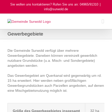
Skip
Sie wollen uns kontaktieren? Rufen Sie uns an: 04965/91310
|
to
info@surwold.de
content
Gewerbegebiete
Die Gemeinde Surwold verfügt über mehrere
Gewerbegebiete. Daneben können vereinzelt gewerblich
nutzbare Grundstücke (u.a. Misch- und Sondergebiete)
angeboten werden.
Das Gewerbegebiet am Querkanal wird gegenwärtig um rd.
15 ha erweitert. Hier werden neben großflächigen
Gewerbegrundstücken auch Parzellen angeboten, auf denen
eine Mischgebietsnutzung möglich ist.
Größe des Gewerbegebietes insgesamt
32 ha