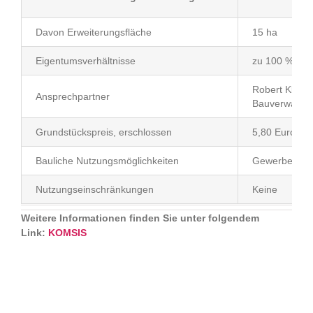
Davon Erweiterungsfläche
15 ha
Eigentumsverhältnisse
zu 100 % in ö
Robert Klaße
Ansprechpartner
Bauverwaltu
Grundstückspreis, erschlossen
5,80 Euro
Bauliche Nutzungsmöglichkeiten
Gewerbegebie
Nutzungseinschränkungen
Keine
Weitere Informationen finden Sie unter folgendem
Link:
KOMSIS