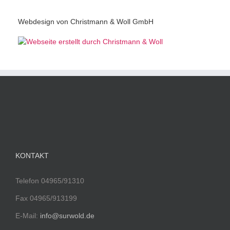
Webdesign von Christmann & Woll GmbH
KONTAKT
Telefon 04965/91310
Fax 04965/913199
E-Mail:
info@surwold.de