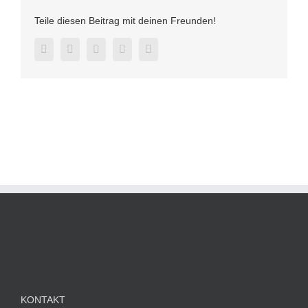
Teile diesen Beitrag mit deinen Freunden!
Facebook
Twitter
LinkedIn
Pinterest
E-
Mail
KONTAKT