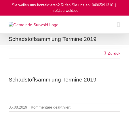
Skip
Sie wollen uns kontaktieren? Rufen Sie uns an: 04965/91310
|
to
info@surwold.de
content
Schadstoffsammlung Termine 2019
Zurück
Schadstoffsammlung Termine 2019
für
06.08.2019
|
Kommentare deaktiviert
Schadstoffsammlung
Termine
2019