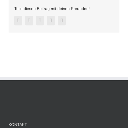
Teile diesen Beitrag mit deinen Freunden!
Facebook
Twitter
LinkedIn
Pinterest
E-
Mail
KONTAKT