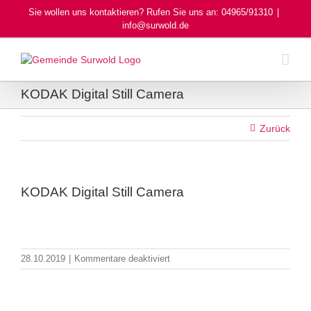
Skip
Sie wollen uns kontaktieren? Rufen Sie uns an: 04965/91310
|
to
info@surwold.de
content
KODAK Digital Still Camera
Zurück
KODAK Digital Still Camera
für
28.10.2019
|
Kommentare deaktiviert
KODAK
Digital
Still
Camera