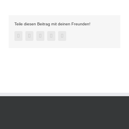
03-
18
Corona
Allgemeinverfügung
Teile diesen Beitrag mit deinen Freunden!
Nr.
5
Facebook
Twitter
LinkedIn
Pinterest
E-
Mail