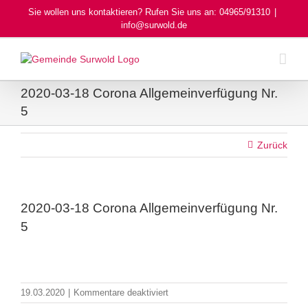
Skip
Sie wollen uns kontaktieren? Rufen Sie uns an: 04965/91310
|
to
info@surwold.de
content
2020-03-18 Corona Allgemeinverfügung Nr.
5
Zurück
2020-03-18 Corona Allgemeinverfügung Nr.
5
für
19.03.2020
|
Kommentare deaktiviert
2020-