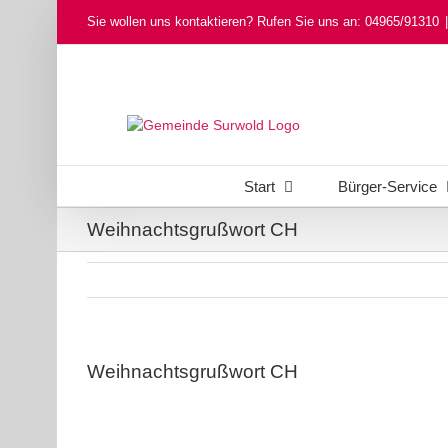
Skip
Sie wollen uns kontaktieren? Rufen Sie uns an: 04965/91310
|
to
content
Start
Bürger-Service
Weihnachtsgrußwort CH
Weihnachtsgrußwort CH