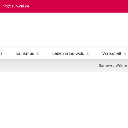
info@surwold.de
Tourismus
Leben in Surwold
Wirtschaft
Startseite
/
Weihnac