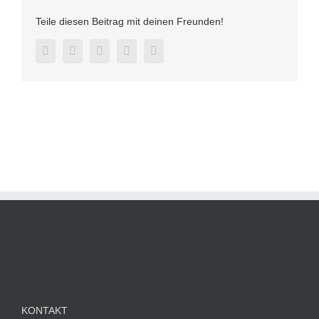
Teile diesen Beitrag mit deinen Freunden!
Facebook
Twitter
LinkedIn
Pinterest
E-
Mail
KONTAKT