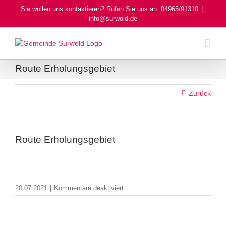
Skip
Sie wollen uns kontaktieren? Rufen Sie uns an: 04965/91310
|
to
info@surwold.de
content
Route Erholungsgebiet
Zurück
Route Erholungsgebiet
für
20.07.2021
|
Kommentare deaktiviert
Route
Erholungsgebiet