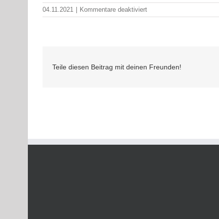
für
04.11.2021
|
Kommentare deaktiviert
Schlüsselübergabe
neuer
BM
Teile diesen Beitrag mit deinen Freunden!