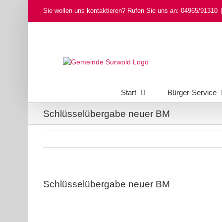
Skip
Sie wollen uns kontaktieren? Rufen Sie uns an: 04965/91310
|
to
content
Start
Bürger-Service
Schlüsselübergabe neuer BM
Schlüsselübergabe neuer BM