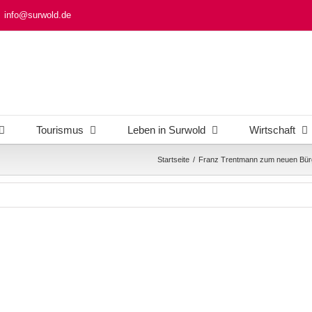
info@surwold.de
Tourismus
Leben in Surwold
Wirtschaft
Startseite
/
Franz Trentmann zum neuen Bürg