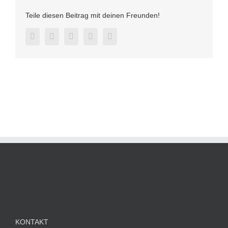
Teile diesen Beitrag mit deinen Freunden!
Facebook
Twitter
LinkedIn
Pinterest
E-
Mail
KONTAKT