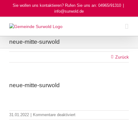
Skip
Sie wollen uns kontaktieren? Rufen Sie uns an: 04965/91310
|
to
info@surwold.de
content
neue-mitte-surwold
Zurück
neue-mitte-surwold
für
31.01.2022
|
Kommentare deaktiviert
neue-
mitte-
surwold