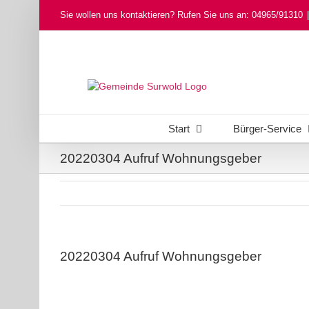
Skip
Sie wollen uns kontaktieren? Rufen Sie uns an: 04965/91310
|
to
content
Start
Bürger-Service
20220304 Aufruf Wohnungsgeber
20220304 Aufruf Wohnungsgeber