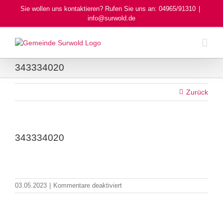
Skip
Sie wollen uns kontaktieren? Rufen Sie uns an: 04965/91310
|
to
info@surwold.de
content
343334020
Zurück
343334020
für
03.05.2023
|
Kommentare deaktiviert
343334020