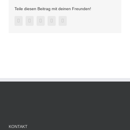
Teile diesen Beitrag mit deinen Freunden!
Facebook
Twitter
LinkedIn
Pinterest
E-
Mail
KONTAKT