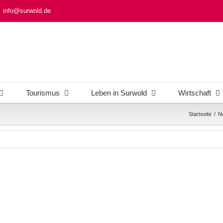
info@surwold.de
Tourismus
Leben in Surwold
Wirtschaft
Startseite
/
Ne