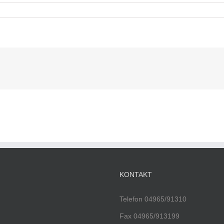
KONTAKT
Telefon 04965/91310
Fax 04965/913199