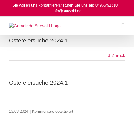
Skip
Sie wollen uns kontaktieren? Rufen Sie uns an: 04965/91310
|
to
info@surwold.de
content
Ostereiersuche 2024.1
Zurück
Ostereiersuche 2024.1
für
13.03.2024
|
Kommentare deaktiviert
Ostereiersuche
2024.1