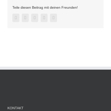
Teile diesen Beitrag mit deinen Freunden!
Facebook
Twitter
LinkedIn
Pinterest
E-
Mail
KONTAKT