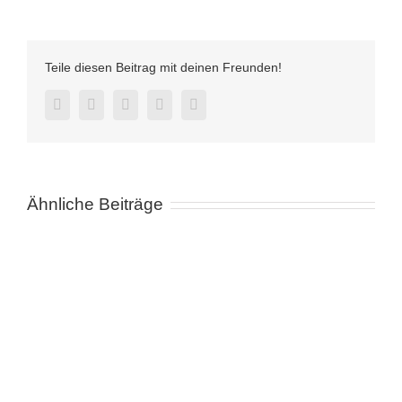
Pachtfläche
Teile diesen Beitrag mit deinen Freunden!
Facebook
Twitter
LinkedIn
Pinterest
E-
Mail
Ähnliche Beiträge