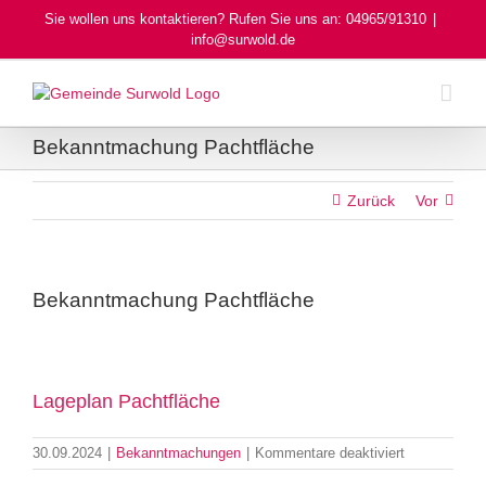
Skip
Sie wollen uns kontaktieren? Rufen Sie uns an: 04965/91310
|
to
info@surwold.de
content
Bekanntmachung Pachtfläche
Zurück
Vor
Bekanntmachung Pachtfläche
Lageplan Pachtfläche
für
30.09.2024
|
Bekanntmachungen
|
Kommentare deaktiviert
Bekanntmac