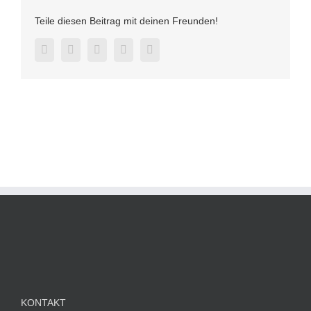
Teile diesen Beitrag mit deinen Freunden!
Facebook
Twitter
LinkedIn
Pinterest
E-
Mail
KONTAKT