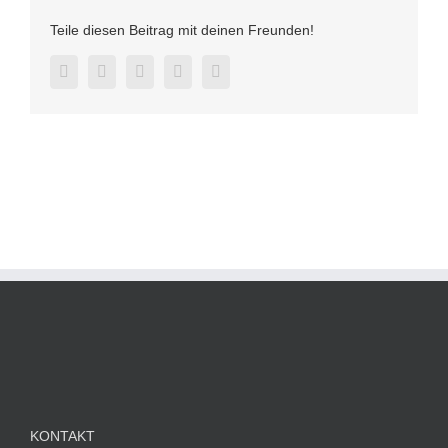
Teile diesen Beitrag mit deinen Freunden!
Facebook
Twitter
LinkedIn
Pinterest
E-
Mail
KONTAKT