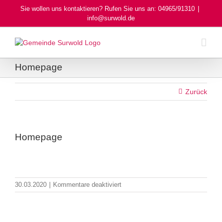
Skip
Sie wollen uns kontaktieren? Rufen Sie uns an: 04965/91310
|
to
info@surwold.de
content
Homepage
Zurück
Homepage
für
30.03.2020
|
Kommentare deaktiviert
Homepage