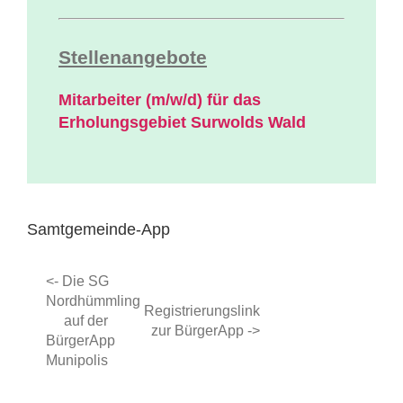
Stellenangebote
Mitarbeiter (m/w/d) für das
Erholungsgebiet Surwolds Wald
Samtgemeinde-App
<- Die SG
Nordhümmling
Registrierungslink
auf der
zur BürgerApp ->
BürgerApp
Munipolis