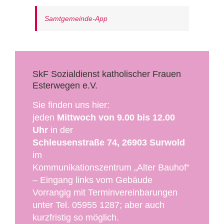
Samtgemeinde-App
SkF Sozialdienst katholischer Frauen
Esterwegen e.V.
Sie finden uns hier:
jeden
Mittwoch von 9.00 bis 12.00
Uhr
in der
Schleusenstraße 74, 26903 Surwold
im
Kommunikationszentrum „Alter Bauhof“
– Eingang links vom Gebäude
Vorrangig mit Terminvereinbarungen
unter Tel. 05955 1287; aber auch
kurzfristig so möglich.