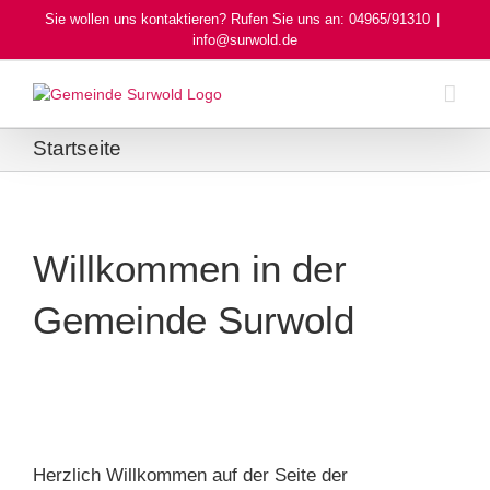
Skip
Sie wollen uns kontaktieren? Rufen Sie uns an: 04965/91310
|
to
info@surwold.de
content
Startseite
Willkommen in der
Gemeinde Surwold
Herzlich Willkommen auf der Seite der