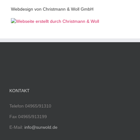
Webdesign von Christmann & Woll GmbH
KONTAKT
Telefon 04965/91310
Fax 04965/913199
E-Mail:
info@surwold.de