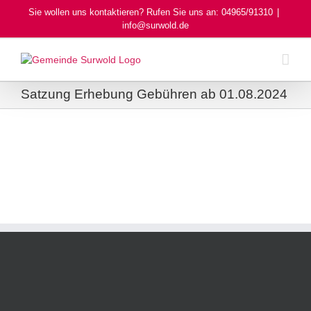
Skip
Sie wollen uns kontaktieren? Rufen Sie uns an: 04965/91310
|
to
info@surwold.de
content
Satzung Erhebung Gebühren ab 01.08.2024