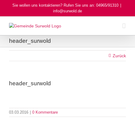
Skip
Sie wollen uns kontaktieren? Rufen Sie uns an: 04965/91310
|
to
info@surwold.de
content
header_surwold
Zurück
header_surwold
03.03.2016
|
0 Kommentare