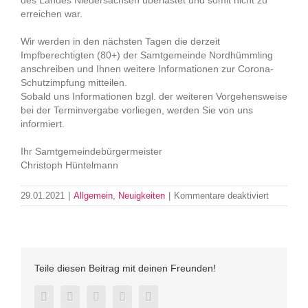
erreichen war.
Wir werden in den nächsten Tagen die derzeit
Impfberechtigten (80+) der Samtgemeinde Nordhümmling
anschreiben und Ihnen weitere Informationen zur Corona-
Schutzimpfung mitteilen.
Sobald uns Informationen bzgl. der weiteren Vorgehensweise
bei der Terminvergabe vorliegen, werden Sie von uns
informiert.
Ihr Samtgemeindebürgermeister
Christoph Hüntelmann
für
29.01.2021
|
Allgemein
,
Neuigkeiten
|
Kommentare deaktiviert
Informati
zur
Impftermi
Teile diesen Beitrag mit deinen Freunden!
Facebook
Twitter
LinkedIn
Pinterest
E-
Mail