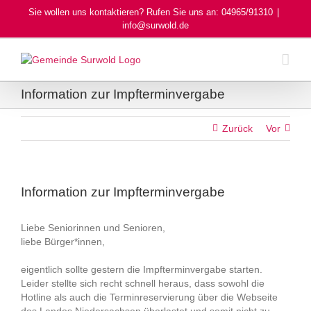
Skip
Sie wollen uns kontaktieren? Rufen Sie uns an: 04965/91310
|
to
info@surwold.de
content
Information zur Impfterminvergabe
Zurück
Vor
Information zur Impfterminvergabe
Liebe Seniorinnen und Senioren,
liebe Bürger*innen,
eigentlich sollte gestern die Impfterminvergabe starten.
Leider stellte sich recht schnell heraus, dass sowohl die
Hotline als auch die Terminreservierung über die Webseite
des Landes Niedersachsen überlastet und somit nicht zu