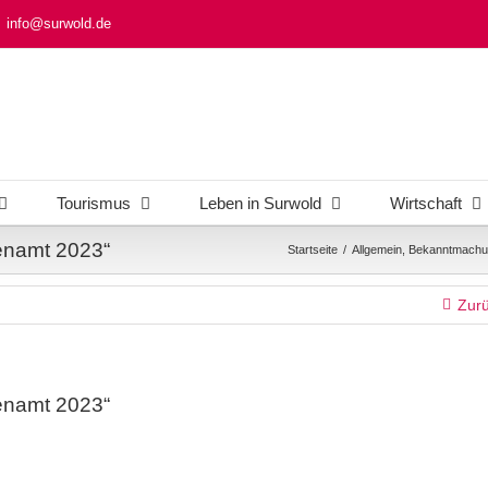
info@surwold.de
Tourismus
Leben in Surwold
Wirtschaft
enamt 2023“
Startseite
/
Allgemein
,
Bekanntmachu
Zur
enamt 2023“