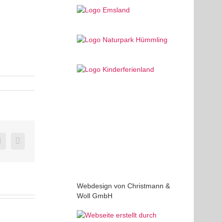
edIn
Pinterest
E-
Mail
Webdesign von Christmann &
Woll GmbH