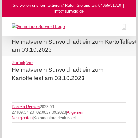
Skip
Sie wollen uns kontaktieren? Rufen Sie uns an: 04965/91310
|
to
info@surwold.de
content
Heimatverein Surwold lädt ein zum Kartoffelfest
am 03.10.2023
Zurück
Vor
Heimatverein Surwold lädt ein zum
Kartoffelfest am 03.10.2023
Daniela Rensen
2023-09-
27T09:37:20+02:00
27.09.2023
|
Allgemein
,
für
Neuigkeiten
|
Kommentare deaktiviert
Heimatverein
Surwold
lädt