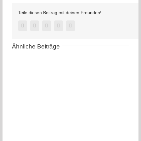
ein
zum
Teile diesen Beitrag mit deinen Freunden!
Kartoffelfest
am
03.10.2023
Facebook
Twitter
LinkedIn
Pinterest
E-
Mail
Ähnliche Beiträge