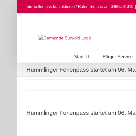
Skip
Sie wollen uns kontaktieren? Rufen Sie uns an: 04965/91310
|
to
content
Start
Bürger-Service
Hümmlinger Ferienpass startet am 06. M
Hümmlinger Ferienpass startet am 06. M