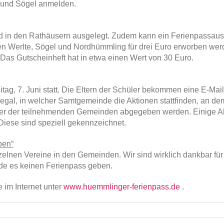
 und Sögel anmelden.
und in den Rathäusern ausgelegt. Zudem kann ein Ferienpassaus
 Werlte, Sögel und Nordhümmling für drei Euro erworben werd
Das Gutscheinheft hat in etwa einen Wert von 30 Euro.
tag, 7. Juni statt. Die Eltern der Schüler bekommen eine E-Mail 
 egal, in welcher Samtgemeinde die Aktionen stattfinden, an de
ner der teilnehmenden Gemeinden abgegeben werden. Einige A
Diese sind speziell gekennzeichnet.
ben“
zelnen Vereine in den Gemeinden. Wir sind wirklich dankbar für
de es keinen Ferienpass geben.
 im Internet unter
www.huemmlinger-ferienpass.de .
für
Hümmlinger