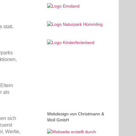
statt.
rparks
ktionen,
Eltern
r als
Webdesign von Christmann &
nen sich
Woll GmbH
zuerst
l, Werlte,