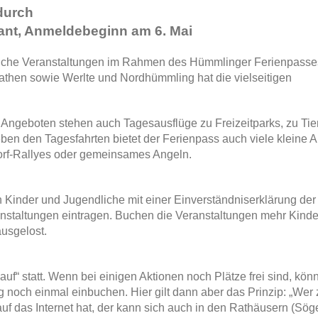
durch
ant, Anmeldebeginn am 6. Mai
reiche Veranstaltungen im Rahmen des Hümmlinger Ferienpasses 
hen sowie Werlte und Nordhümmling hat die vielseitigen
 Angeboten stehen auch Tagesausflüge zu Freizeitparks, zu Tie
n den Tagesfahrten bietet der Ferienpass auch viele kleine A
Dorf-Rallyes oder gemeinsames Angeln.
h Kinder und Jugendliche mit einer Einverständniserklärung der 
ranstaltungen eintragen. Buchen die Veranstaltungen mehr Kinde
usgelost.
uf“ statt. Wenn bei einigen Aktionen noch Plätze frei sind, kön
g noch einmal einbuchen. Hier gilt dann aber das Prinzip: „Wer 
uf das Internet hat, der kann sich auch in den Rathäusern (Söge