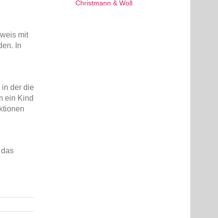
weis mit
en. In
in der die
m ein Kind
ktionen
 das