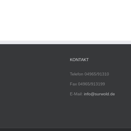
KONTAKT
Telefon 04965/91310
Fax 04965/913199
E-Mail:
info@surwold.de