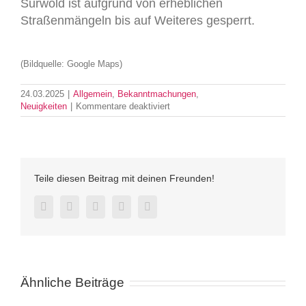
Surwold ist aufgrund von erheblichen
Straßenmängeln bis auf Weiteres gesperrt.
(Bildquelle: Google Maps)
24.03.2025
|
Allgemein
,
Bekanntmachungen
,
für
Neuigkeiten
|
Kommentare deaktiviert
Wichtiger
Hinweis:
Sperrung
der
Brücke
Teile diesen Beitrag mit deinen Freunden!
am
Heuweg
in
Facebook
Twitter
LinkedIn
Pinterest
E-
Mail
Surwold
Ähnliche Beiträge