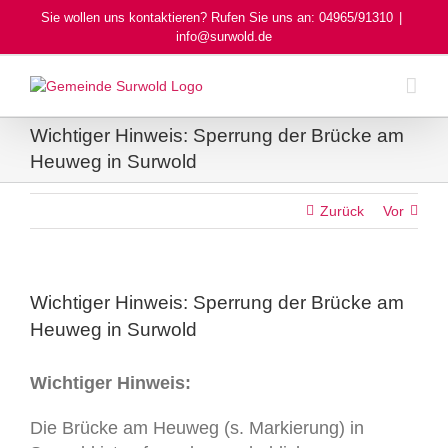
Skip
Sie wollen uns kontaktieren? Rufen Sie uns an: 04965/91310
|
to
info@surwold.de
content
Wichtiger Hinweis: Sperrung der Brücke am
Heuweg in Surwold
Zurück
Vor
Wichtiger Hinweis: Sperrung der Brücke am
Heuweg in Surwold
Wichtiger Hinweis:
Die Brücke am Heuweg (s. Markierung) in