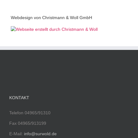
Webdesign von Christmann & Woll GmbH
KONTAKT
Telefon 04965/91310
Fax 04965/913199
E-Mail:
info@surwold.de