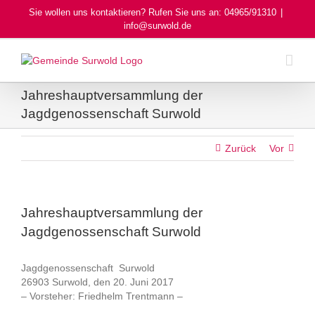
Skip
Sie wollen uns kontaktieren? Rufen Sie uns an: 04965/91310
|
to
info@surwold.de
content
Jahreshauptversammlung der
Jagdgenossenschaft Surwold
Zurück
Vor
Jahreshauptversammlung der
Jagdgenossenschaft Surwold
Jagdgenossenschaft Surwold
26903 Surwold, den 20. Juni 2017
– Vorsteher: Friedhelm Trentmann –