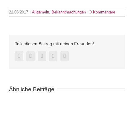
21.06.2017
|
Allgemein
,
Bekanntmachungen
|
0 Kommentare
Teile diesen Beitrag mit deinen Freunden!
Facebook
Twitter
LinkedIn
Pinterest
E-
Mail
Ähnliche Beiträge