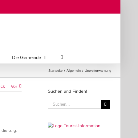
Die Gemeinde
Startseite
/
Allgemein
/
Unwetterwarnung
ück
Vor
Suchen und Finden!
Suche
nach:
r
die o. g.