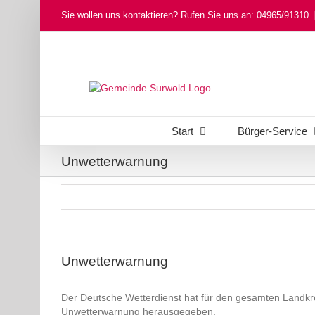
Skip
Sie wollen uns kontaktieren? Rufen Sie uns an: 04965/91310
|
to
content
Start
Bürger-Service
Unwetterwarnung
Unwetterwarnung
Der Deutsche Wetterdienst hat für den gesamten Landkr
Unwetterwarnung herausgegeben.