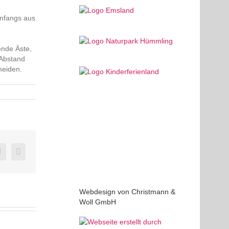
anfangs aus
ende Äste,
 Abstand
meiden.
edIn
Pinterest
E-
Mail
Webdesign von Christmann &
Woll GmbH