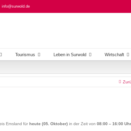
info@surwold.de
Tourismus
Leben in Surwold
Wirtschaft
Zur
eis Emsland für
heute (05. Oktober)
in der Zeit von
08:00 – 16:00 Uh