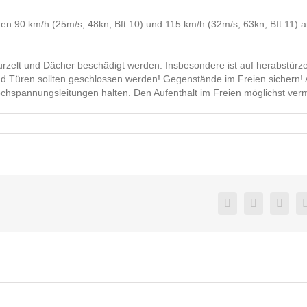
en 90 km/h (25m/s, 48kn, Bft 10) und 115 km/h (32m/s, 63kn, Bft 11) 
elt und Dächer beschädigt werden. Insbesondere ist auf herabstürz
nd Türen sollten geschlossen werden! Gegenstände im Freien sichern!
spannungsleitungen halten. Den Aufenthalt im Freien möglichst ver
Facebook
Twitter
Link