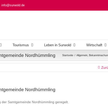
info@surwold.de
Tourismus
Leben in Surwold
Wirtschaft
Samtgemeinde Nordhümmling
Startseite
/
Allgemein
,
Bekanntmachun
Zur
Samtgemeinde Nordhümmling
ung der Samtgemeinde Nordhümmling geregelt.