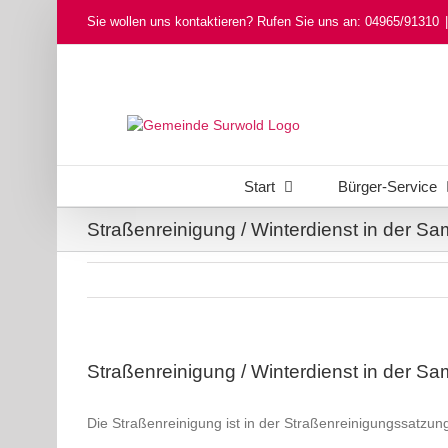
Skip
Sie wollen uns kontaktieren? Rufen Sie uns an: 04965/91310
|
to
content
Start
Bürger-Service
Straßenreinigung / Winterdienst in der 
Straßenreinigung / Winterdienst in der 
Die Straßenreinigung ist in der Straßenreinigungssatz