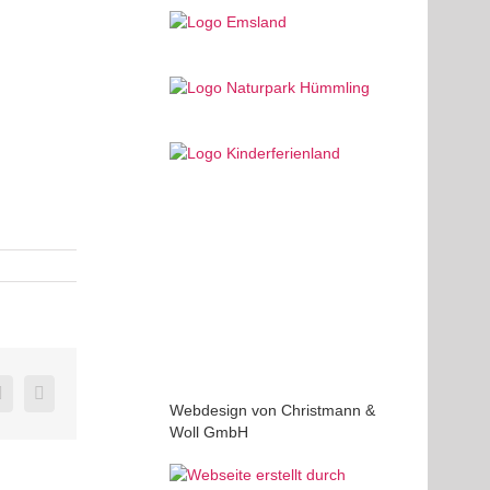
edIn
Pinterest
E-
Mail
Webdesign von Christmann &
Woll GmbH