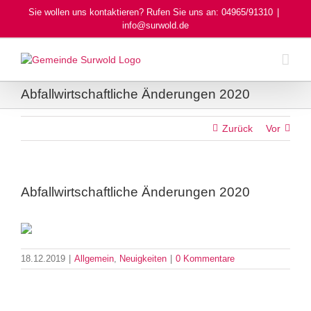
Skip
Sie wollen uns kontaktieren? Rufen Sie uns an: 04965/91310
|
to
info@surwold.de
content
Abfallwirtschaftliche Änderungen 2020
Zurück
Vor
Abfallwirtschaftliche Änderungen 2020
18.12.2019
|
Allgemein
,
Neuigkeiten
|
0 Kommentare