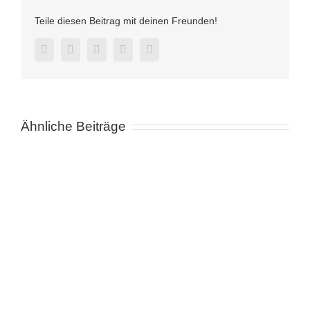
Teile diesen Beitrag mit deinen Freunden!
Facebook
Twitter
LinkedIn
Pinterest
E-
Mail
Ähnliche Beiträge