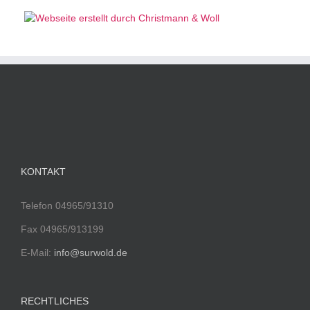
KONTAKT
Telefon 04965/91310
Fax 04965/913199
E-Mail:
info@surwold.de
RECHTLICHES