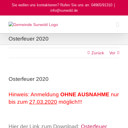
Skip
Sie wollen uns kontaktieren? Rufen Sie uns an: 04965/91310
|
to
info@surwold.de
content
Osterfeuer 2020
Zurück
Vor
Osterfeuer 2020
Hinweis: Anmeldung
OHNE AUSNAHME
nur
bis zum
27.03.2020
möglich!!!
Hier der Link zum Download:
Osterfeuer