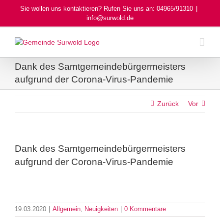
Skip
Sie wollen uns kontaktieren? Rufen Sie uns an: 04965/91310
|
to
info@surwold.de
content
Dank des Samtgemeindebürgermeisters
aufgrund der Corona-Virus-Pandemie
Zurück
Vor
Dank des Samtgemeindebürgermeisters
aufgrund der Corona-Virus-Pandemie
19.03.2020
|
Allgemein
,
Neuigkeiten
|
0 Kommentare