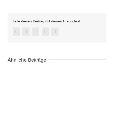
Teile diesen Beitrag mit deinen Freunden!
Facebook
Twitter
LinkedIn
Pinterest
E-
Mail
Ähnliche Beiträge