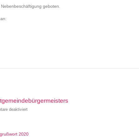
Schlitten
gen Nebenbeschäftigung geboten.
aufsetzen
gesucht
 an:
gemeindebürgermeisters
für
are deaktiviert
Weihnachtswünsche
des
Samtgemeindebürgermeisters
grußwort 2020