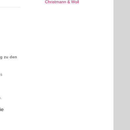
ng zu den
es
.
ie