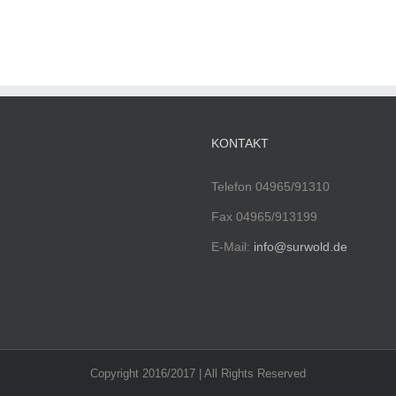
KONTAKT
Telefon 04965/91310
Fax 04965/913199
E-Mail:
info@surwold.de
Copyright 2016/2017 | All Rights Reserved