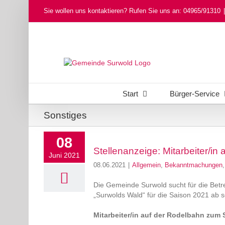
Skip
Sie wollen uns kontaktieren? Rufen Sie uns an: 04965/91310
|
to
content
Start
Bürger-Service
Sonstiges
08
Stellenanzeige: Mitarbeiter/in
Juni 2021
08.06.2021
|
Allgemein
,
Bekanntmachungen
Die Gemeinde Surwold sucht für die Bet
„Surwolds Wald“ für die Saison 2021 ab s
Mitarbeiter/in auf der Rodelbahn zum 