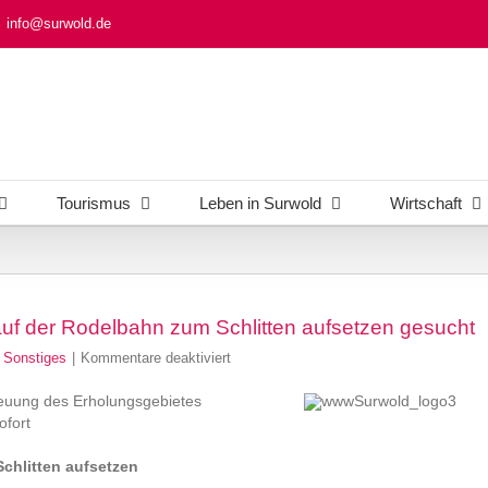
info@surwold.de
Tourismus
Leben in Surwold
Wirtschaft
 auf der Rodelbahn zum Schlitten aufsetzen gesucht
für
,
Sonstiges
|
Kommentare deaktiviert
Stellenanzeige:
Mitarbeiter/in
reuung des Erholungsgebietes
auf
ofort
der
Rodelbahn
Schlitten aufsetzen
zum